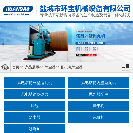
首页
>>
产品展示
>>
除尘器
>>
卧式电除尘器
风电塔筒外壁抛丸机
风电塔筒内壁抛丸机
风电塔筒喷砂房
抛丸器配件
其他
烘干机
除尘器
选粉机
沸腾炉